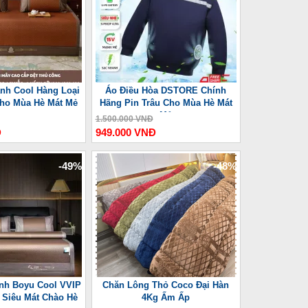
nh Cool Hàng Loại
Áo Điều Hòa DSTORE Chính
Cho Mùa Hè Mát Mẻ
Hãng Pin Trâu Cho Mùa Hè Mát
Mẻ
1.500.000 VNĐ
Đ
949.000 VNĐ
-49%
-48%
nh Boyu Cool VVIP
Chăn Lông Thỏ Coco Đại Hàn
Siêu Mát Chào Hè
4Kg Ấm Ấp