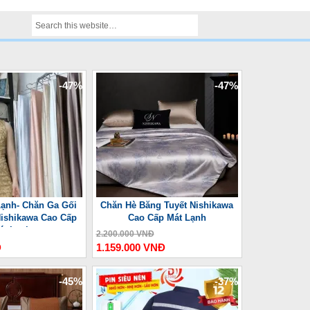
-47%
-47%
ạnh- Chăn Ga Gối
Chăn Hè Băng Tuyết Nishikawa
ishikawa Cao Cấp
Cao Cấp Mát Lạnh
át Lạnh
2.200.000 VNĐ
Đ
1.159.000 VNĐ
-45%
-37%