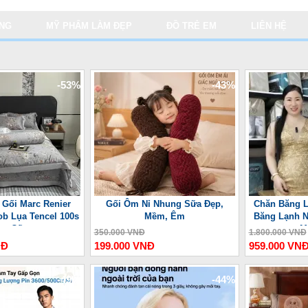
ỤNG
MỸ PHẨM LÀM ĐẸP
ĐỒ TRẺ EM
LIÊN HỆ
-53%
-43%
 Gối Marc Renier
Gối Ôm Nỉ Nhung Sữa Đẹp,
Chăn Băng L
ob Lụa Tencel 100s
Mềm, Êm
Băng Lạnh N
ao Cấp
M
350.000 VNĐ
1.800.000 VNĐ
NĐ
199.000 VNĐ
959.000 VN
-49%
-44%