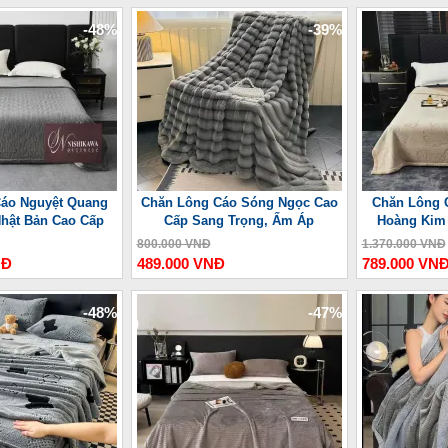
-48%
-39%
áo Nguyệt Quang
Chăn Lông Cáo Sóng Ngọc Cao
Chăn Lông 
Nhật Bản Cao Cấp
Cấp Sang Trọng, Ấm Áp
Hoàng Kim
800.000 VNĐ
1.370.000 VNĐ
NĐ
489.000 VNĐ
789.000 VN
-48%
-47%