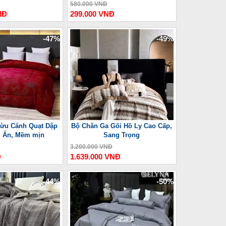
580.000 VNĐ
NĐ
299.000 VNĐ
-47%
-49%
ừu Cánh Quạt Dập
Bộ Chăn Ga Gối Hồ Ly Cao Cấp,
u Ấn, Mềm mịn
Sang Trọng
3.200.000 VNĐ
Đ
1.639.000 VNĐ
-44%
-50%