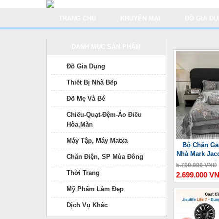
TRANG CHỦ
KHUYẾN MẠI
ĐỒ GIA D
DANH MỤC SẢN PHẨM
Đồ Gia Dụng
Thiết Bị Nhà Bếp
Đồ Mẹ Và Bé
Chiếu-Quạt-Đệm-Áo Điều
Hòa,Màn
Máy Tập, Máy Matxa
Bộ Chăn Ga
Nhà Mark Jac
Chăn Điện, SP Mùa Đông
C
5.700.000 VNĐ
Thời Trang
2.699.000 V
Mỹ Phẩm Làm Đẹp
Dịch Vụ Khác