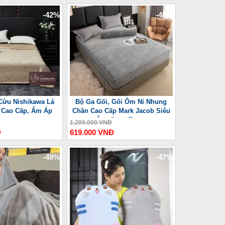
-42%
-48%
Cừu Nishikawa Lá
Bộ Ga Gối, Gối Ôm Nỉ Nhung
 Cao Cấp, Ấm Áp
Chần Cao Cấp Mark Jacob Siêu
Ấm, Sang Trọng
1.200.000 VNĐ
Đ
619.000 VNĐ
-49%
-47%