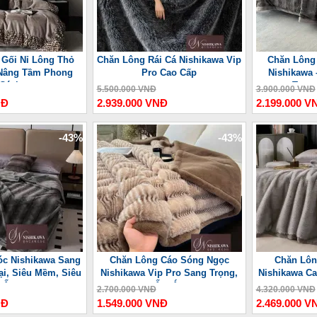
 Gối Nỉ Lông Thỏ
Chăn Lông Rái Cá Nishikawa Vip
Chăn Lông
Nâng Tầm Phong
Pro Cao Cấp
Nishikawa 
Cách
Trọn
5.500.000 VNĐ
3.900.000 VNĐ
NĐ
2.939.000 VNĐ
2.199.000 V
-43%
-43%
c Nishikawa Sang
Chăn Lông Cáo Sóng Ngọc
Chăn Lôn
ại, Siêu Mềm, Siêu
Nishikawa Vip Pro Sang Trọng,
Nishikawa Ca
Ấm
Ấm Áp
2.700.000 VNĐ
4.320.000 VNĐ
NĐ
1.549.000 VNĐ
2.469.000 V