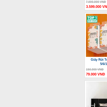
Thư
7.000.000 VNĐ
3.599.000 V
Giấy Rút T
5/6/
150.000 VNĐ
79.000 VNĐ