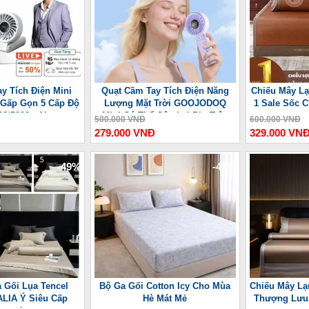
y Tích Điện Mini
Quạt Cầm Tay Tích Điện Năng
Chiếu Mây Lạ
 7 Gấp Gọn 5 Cấp Độ
Lượng Mặt Trời GOOJODOQ
1 Sale Sốc 
00/5000mAh
Mini Có Thể Gập Lại Pin Trâu
500.000 VNĐ
600.000 VNĐ
3600 mAh
279.000 VNĐ
329.000 VN
-49%
-45%
 Gối Lụa Tencel
Bộ Ga Gối Cotton Icy Cho Mùa
Chiếu Mây Lạ
LIA Ý Siêu Cấp
Hè Mát Mẻ
Thượng Lưu 