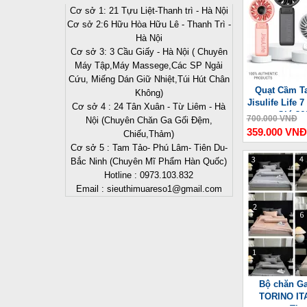
Cơ sở 1: 21 Tựu Liệt-Thanh trì - Hà Nội
Cơ sở 2:6 Hữu Hòa Hữu Lê - Thanh Trì -
Hà Nội
Cơ sở 3: 3 Cầu Giấy - Hà Nội ( Chuyên
Máy Tập,Máy Massege,Các SP Ngải
Cứu, Miếng Dán Giữ Nhiệt,Túi Hút Chân
Quạt Cầm Ta
Không)
Jisulife Life
Cơ sở 4 : 24 Tân Xuân - Từ Liêm - Hà
Gió 36
700.000 VNĐ
Nội (Chuyên Chăn Ga Gối Đệm,
359.000 VNĐ
Chiếu,Thảm)
Cơ sở 5 : Tam Tảo- Phú Lâm- Tiên Du-
Bắc Ninh (Chuyên Mĩ Phẩm Hàn Quốc)
Hotline : 0973.103.832
Email : sieuthimuareso1@gmail.com
Bộ chăn Ga
TORINO ITA