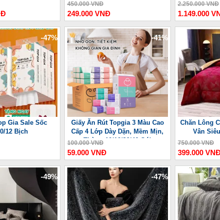
ợng Lưu
450.000 VNĐ
2.250.000 VNĐ
NĐ
249.000 VNĐ
1.149.000 V
-47%
-41%
op Gia Sale Sốc
Giấy Ăn Rút Topgia 3 Màu Cao
Chăn Lông C
10/12 Bịch
Cấp 4 Lớp Dày Dặn, Mềm Mịn,
Vân Siê
Thùng 10/16/36/46 Gói
100.000 VNĐ
750.000 VNĐ
59.000 VNĐ
399.000 VN
-49%
-47%