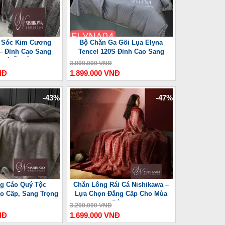
 Sóc Kim Cương
Bộ Chăn Ga Gối Lụa Elyna
– Đỉnh Cao Sang
Tencel 120S Đỉnh Cao Sang
g Và Ấm Áp
Trọng
3.800.000 VNĐ
NĐ
1.899.000 VNĐ
-43%
-47%
g Cáo Quý Tộc
Chăn Lông Rái Cá Nishikawa –
o Cấp, Sang Trọng
Lựa Chọn Đẳng Cấp Cho Mùa
Đông
3.200.000 VNĐ
NĐ
1.699.000 VNĐ