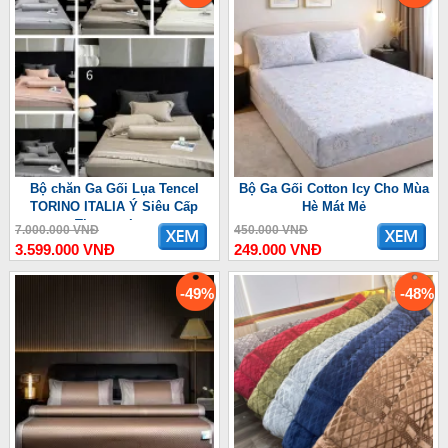
Bộ chăn Ga Gối Lụa Tencel
Bộ Ga Gối Cotton Icy Cho Mùa
TORINO ITALIA Ý Siêu Cấp
Hè Mát Mẻ
Thượng Lưu
7.000.000 VNĐ
450.000 VNĐ
3.599.000 VNĐ
249.000 VNĐ
-49%
-48%