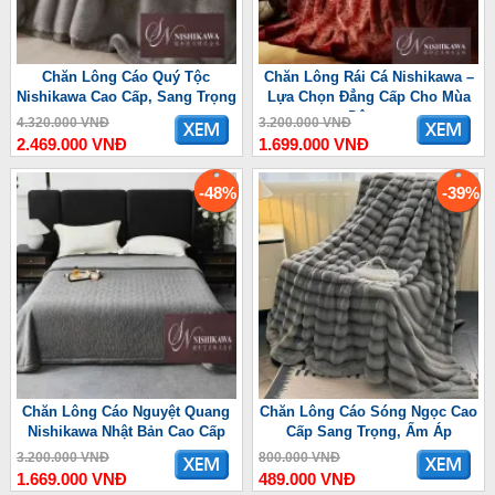
Chăn Lông Cáo Quý Tộc
Chăn Lông Rái Cá Nishikawa –
Nishikawa Cao Cấp, Sang Trọng
Lựa Chọn Đẳng Cấp Cho Mùa
Đông
4.320.000 VNĐ
3.200.000 VNĐ
2.469.000 VNĐ
1.699.000 VNĐ
-48%
-39%
Chăn Lông Cáo Nguyệt Quang
Chăn Lông Cáo Sóng Ngọc Cao
Nishikawa Nhật Bản Cao Cấp
Cấp Sang Trọng, Ấm Áp
3.200.000 VNĐ
800.000 VNĐ
1.669.000 VNĐ
489.000 VNĐ