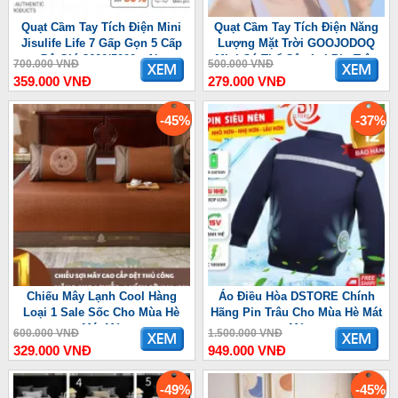
Quạt Cầm Tay Tích Điện Mini
Quạt Cầm Tay Tích Điện Năng
Jisulife Life 7 Gấp Gọn 5 Cấp
Lượng Mặt Trời GOOJODOQ
Độ Gió 3600/5000mAh
Mini Có Thể Gập Lại Pin Trâu
700.000 VNĐ
500.000 VNĐ
3600 mAh
359.000 VNĐ
279.000 VNĐ
-45%
-37%
Chiếu Mây Lạnh Cool Hàng
Áo Điều Hòa DSTORE Chính
Loại 1 Sale Sốc Cho Mùa Hè
Hãng Pin Trâu Cho Mùa Hè Mát
Mát Mẻ
Mẻ
600.000 VNĐ
1.500.000 VNĐ
329.000 VNĐ
949.000 VNĐ
-49%
-45%