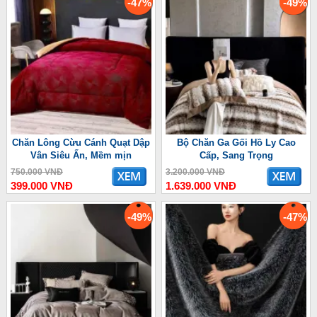
-47%
-49%
Chăn Lông Cừu Cánh Quạt Dập
Bộ Chăn Ga Gối Hồ Ly Cao
Vân Siêu Ấn, Mềm mịn
Cấp, Sang Trọng
750.000 VNĐ
3.200.000 VNĐ
399.000 VNĐ
1.639.000 VNĐ
-49%
-47%