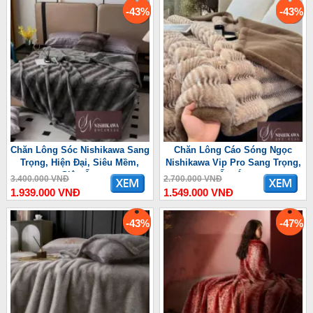
-43%
-43%
Chăn Lông Sóc Nishikawa Sang
Chăn Lông Cáo Sóng Ngọc
Trọng, Hiện Đại, Siêu Mềm,
Nishikawa Vip Pro Sang Trọng,
Siêu Ấm
Ấm Áp
3.400.000 VNĐ
2.700.000 VNĐ
1.939.000 VNĐ
1.549.000 VNĐ
-43%
-47%