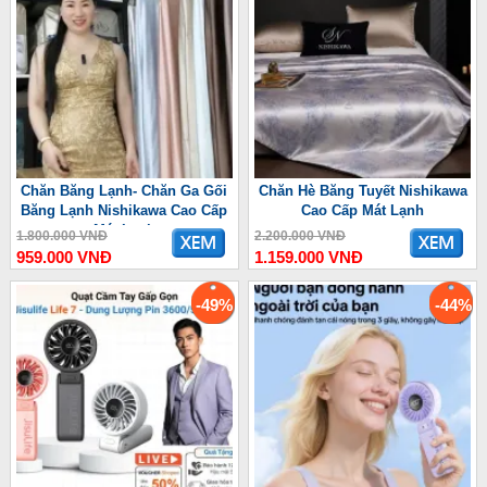
Chăn Băng Lạnh- Chăn Ga Gối
Chăn Hè Băng Tuyết Nishikawa
Băng Lạnh Nishikawa Cao Cấp
Cao Cấp Mát Lạnh
Mát Lạnh
1.800.000 VNĐ
2.200.000 VNĐ
959.000 VNĐ
1.159.000 VNĐ
-49%
-44%