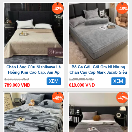
-42%
-48%
Chăn Lông Cừu Nishikawa Lá
Bộ Ga Gối, Gối Ôm Nỉ Nhung
Hoàng Kim Cao Cấp, Ấm Áp
Chần Cao Cấp Mark Jacob Siêu
Ấm, Sang Trọng
1.370.000 VNĐ
1.200.000 VNĐ
789.000 VNĐ
619.000 VNĐ
-48%
-47%