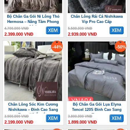
Bộ Chăn Ga Gối Nỉ Lông Thỏ
Chăn Lông Rái Cá Nishikawa
Hermosa – Nâng Tầm Phong
Vip Pro Cao Cấp
Cách
4.700.000 VNĐ
5.500.000 VNĐ
2.399.000 VNĐ
2.939.000 VNĐ
-44%
-50%
Chăn Lông Sóc Kim Cương
Bộ Chăn Ga Gối Lụa Elyna
Nishikawa – Đỉnh Cao Sang
Tencel 120S Đỉnh Cao Sang
Trọng Và Ấm Áp
Trọng
3.900.000 VNĐ
3.800.000 VNĐ
2.199.000 VNĐ
1.899.000 VNĐ