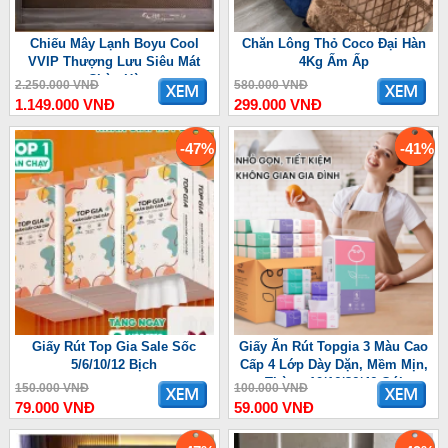
Chiếu Mây Lạnh Boyu Cool
Chăn Lông Thỏ Coco Đại Hàn
VVIP Thượng Lưu Siêu Mát
4Kg Ấm Ấp
Chào Hè
2.250.000 VNĐ
580.000 VNĐ
1.149.000 VNĐ
299.000 VNĐ
-47%
-41%
Giấy Rút Top Gia Sale Sốc
Giấy Ăn Rút Topgia 3 Màu Cao
5/6/10/12 Bịch
Cấp 4 Lớp Dày Dặn, Mềm Mịn,
Thùng 10/16/36/46 Gói
150.000 VNĐ
100.000 VNĐ
79.000 VNĐ
59.000 VNĐ