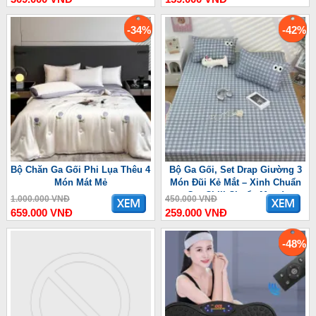
-34%
-42%
Bộ Chăn Ga Gối Phi Lụa Thêu 4
Bộ Ga Gối, Set Drap Giường 3
Món Mát Mẻ
Món Đũi Kẻ Mắt – Xinh Chuẩn
Gu, Chill Chuẩn Mood
1.000.000 VNĐ
450.000 VNĐ
659.000 VNĐ
259.000 VNĐ
-48%