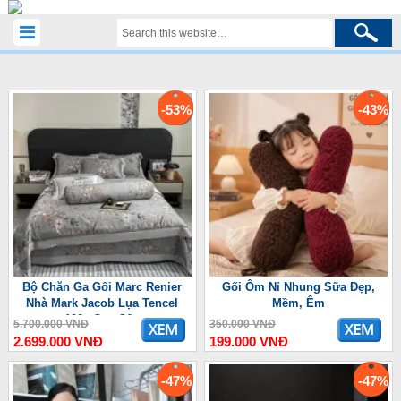
-53%
-43%
Bộ Chăn Ga Gối Marc Renier
Gối Ôm Nỉ Nhung Sữa Đẹp,
Nhà Mark Jacob Lụa Tencel
Mềm, Êm
100s Cao Cấp
5.700.000 VNĐ
350.000 VNĐ
2.699.000 VNĐ
199.000 VNĐ
-47%
-47%