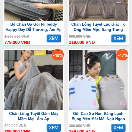
Bộ Chăn Ga Gối Nỉ Teddy
Chăn Lông Tuyết Lục Giác Tổ
Happy Day Dễ Thương, Ấm Áp
Ong Mềm Mịn, Sang Trọng
1.500.000 VNĐ
600.000 VNĐ
779.000 VNĐ
319.000 VNĐ
-49%
-47%
Chăn Lông Tuyết Gấm Mây
Gối Cao Su Non Băng Lạnh
Mềm Mại, Ấm Áp
Bụng Mèo Mát Mẻ ,Ngủ Ngon
600.000 VNĐ
300.000 VNĐ
309.000 VNĐ
159.000 VNĐ