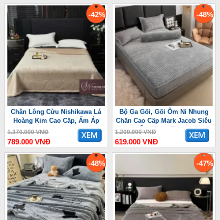
-42%
-48%
Chăn Lông Cừu Nishikawa Lá
Bộ Ga Gối, Gối Ôm Nỉ Nhung
Hoàng Kim Cao Cấp, Ấm Áp
Chần Cao Cấp Mark Jacob Siêu
Ấm, Sang Trọng
1.370.000 VNĐ
1.200.000 VNĐ
789.000 VNĐ
619.000 VNĐ
-48%
-47%