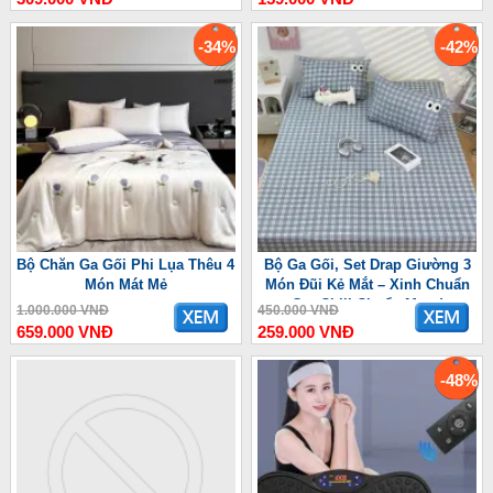
-34%
-42%
Bộ Chăn Ga Gối Phi Lụa Thêu 4
Bộ Ga Gối, Set Drap Giường 3
Món Mát Mẻ
Món Đũi Kẻ Mắt – Xinh Chuẩn
Gu, Chill Chuẩn Mood
1.000.000 VNĐ
450.000 VNĐ
659.000 VNĐ
259.000 VNĐ
-48%