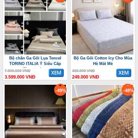
Bộ chăn Ga Gối Lụa Tencel
Bộ Ga Gối Cotton Icy Cho Mùa
TORINO ITALIA Ý Siêu Cấp
Hè Mát Mẻ
Thượng Lưu
7.000.000 VNĐ
450.000 VNĐ
3.599.000 VNĐ
249.000 VNĐ
-49%
-48%