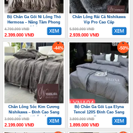
Bộ Chăn Ga Gối Nỉ Lông Thỏ
Chăn Lông Rái Cá Nishikawa
Hermosa – Nâng Tầm Phong
Vip Pro Cao Cấp
Cách
4.700.000 VNĐ
5.500.000 VNĐ
2.399.000 VNĐ
2.939.000 VNĐ
-44%
-50%
Chăn Lông Sóc Kim Cương
Bộ Chăn Ga Gối Lụa Elyna
Nishikawa – Đỉnh Cao Sang
Tencel 120S Đỉnh Cao Sang
Trọng Và Ấm Áp
Trọng
3.900.000 VNĐ
3.800.000 VNĐ
2.199.000 VNĐ
1.899.000 VNĐ