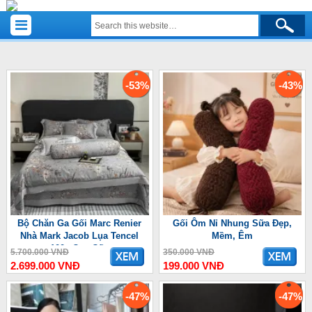
-53%
-43%
Bộ Chăn Ga Gối Marc Renier
Gối Ôm Nỉ Nhung Sữa Đẹp,
Nhà Mark Jacob Lụa Tencel
Mềm, Êm
100s Cao Cấp
5.700.000 VNĐ
350.000 VNĐ
2.699.000 VNĐ
199.000 VNĐ
-47%
-47%