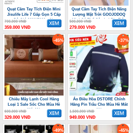
Quạt Cầm Tay Tích Điện Mini
Quạt Cầm Tay Tích Điện Năng
Jisulife Life 7 Gấp Gọn 5 Cấp
Lượng Mặt Trời GOOJODOQ
Độ Gió 3600/5000mAh
Mini Có Thể Gập Lại Pin Trâu
700.000 VNĐ
500.000 VNĐ
3600 mAh
359.000 VNĐ
279.000 VNĐ
-45%
-37%
Chiếu Mây Lạnh Cool Hàng
Áo Điều Hòa DSTORE Chính
Loại 1 Sale Sốc Cho Mùa Hè
Hãng Pin Trâu Cho Mùa Hè Mát
Mát Mẻ
Mẻ
600.000 VNĐ
1.500.000 VNĐ
329.000 VNĐ
949.000 VNĐ
-49%
-45%