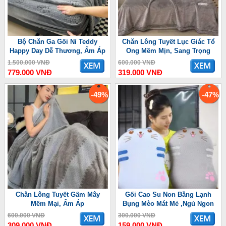
Bộ Chăn Ga Gối Nỉ Teddy
Chăn Lông Tuyết Lục Giác Tổ
Happy Day Dễ Thương, Ấm Áp
Ong Mềm Mịn, Sang Trọng
1.500.000 VNĐ
600.000 VNĐ
779.000 VNĐ
319.000 VNĐ
-49%
-47%
Chăn Lông Tuyết Gấm Mây
Gối Cao Su Non Băng Lạnh
Mềm Mại, Ấm Áp
Bụng Mèo Mát Mẻ ,Ngủ Ngon
600.000 VNĐ
300.000 VNĐ
309.000 VNĐ
159.000 VNĐ