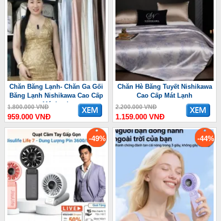
Chăn Băng Lạnh- Chăn Ga Gối
Chăn Hè Băng Tuyết Nishikawa
Băng Lạnh Nishikawa Cao Cấp
Cao Cấp Mát Lạnh
Mát Lạnh
1.800.000 VNĐ
2.200.000 VNĐ
959.000 VNĐ
1.159.000 VNĐ
-49%
-44%