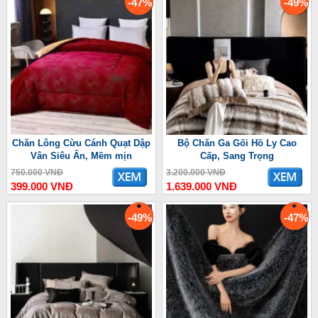
-47%
-49%
Chăn Lông Cừu Cánh Quạt Dập
Bộ Chăn Ga Gối Hồ Ly Cao
Vân Siêu Ấn, Mềm mịn
Cấp, Sang Trọng
750.000 VNĐ
3.200.000 VNĐ
399.000 VNĐ
1.639.000 VNĐ
-49%
-47%