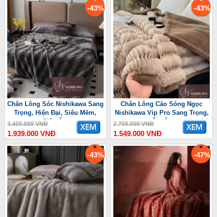
-43%
-43%
Chăn Lông Sóc Nishikawa Sang
Chăn Lông Cáo Sóng Ngọc
Trọng, Hiện Đại, Siêu Mềm,
Nishikawa Vip Pro Sang Trọng,
Siêu Ấm
Ấm Áp
3.400.000 VNĐ
2.700.000 VNĐ
1.939.000 VNĐ
1.549.000 VNĐ
-43%
-47%