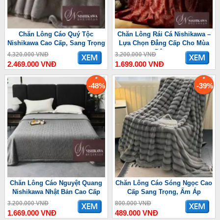
Chăn Lông Cáo Quý Tộc
Chăn Lông Rái Cá Nishikawa –
Nishikawa Cao Cấp, Sang Trọng
Lựa Chọn Đẳng Cấp Cho Mùa
Đông
4.320.000 VNĐ
3.200.000 VNĐ
2.469.000 VNĐ
1.699.000 VNĐ
-48%
-39%
Chăn Lông Cáo Nguyệt Quang
Chăn Lông Cáo Sóng Ngọc Cao
Nishikawa Nhật Bản Cao Cấp
Cấp Sang Trọng, Ấm Áp
3.200.000 VNĐ
800.000 VNĐ
1.669.000 VNĐ
489.000 VNĐ