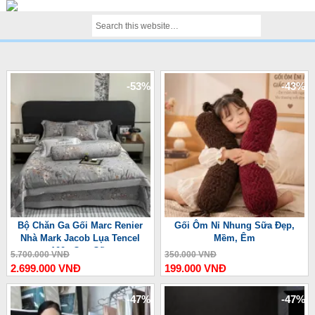
-53%
-43%
Bộ Chăn Ga Gối Marc Renier
Gối Ôm Nỉ Nhung Sữa Đẹp,
Nhà Mark Jacob Lụa Tencel
Mềm, Êm
100s Cao Cấp
5.700.000 VNĐ
350.000 VNĐ
2.699.000 VNĐ
199.000 VNĐ
-47%
-47%