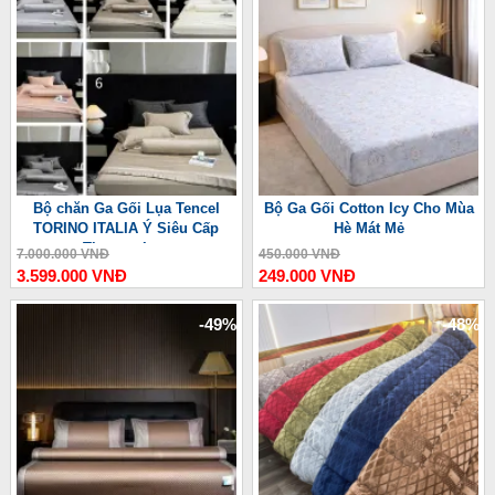
Bộ chăn Ga Gối Lụa Tencel
Bộ Ga Gối Cotton Icy Cho Mùa
TORINO ITALIA Ý Siêu Cấp
Hè Mát Mẻ
Thượng Lưu
7.000.000 VNĐ
450.000 VNĐ
3.599.000 VNĐ
249.000 VNĐ
-49%
-48%