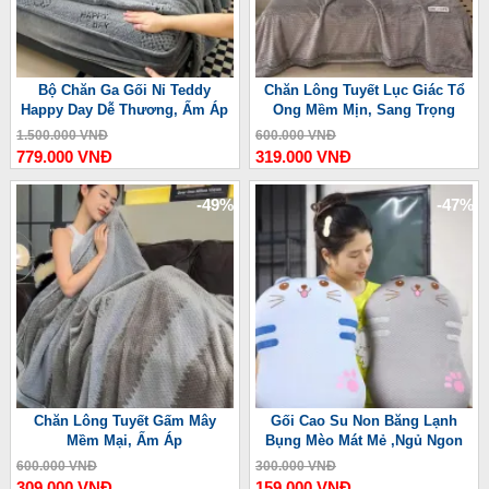
Bộ Chăn Ga Gối Nỉ Teddy
Chăn Lông Tuyết Lục Giác Tổ
Happy Day Dễ Thương, Ấm Áp
Ong Mềm Mịn, Sang Trọng
1.500.000 VNĐ
600.000 VNĐ
779.000 VNĐ
319.000 VNĐ
-49%
-47%
Chăn Lông Tuyết Gấm Mây
Gối Cao Su Non Băng Lạnh
Mềm Mại, Ấm Áp
Bụng Mèo Mát Mẻ ,Ngủ Ngon
600.000 VNĐ
300.000 VNĐ
309.000 VNĐ
159.000 VNĐ