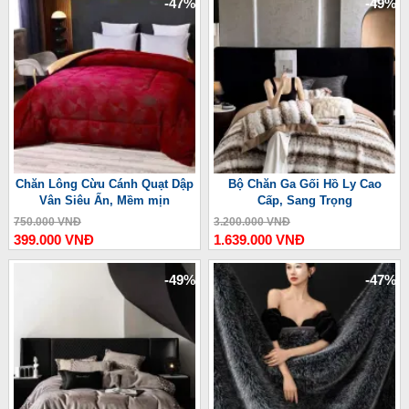
-47%
-49%
Chăn Lông Cừu Cánh Quạt Dập
Bộ Chăn Ga Gối Hồ Ly Cao
Vân Siêu Ấn, Mềm mịn
Cấp, Sang Trọng
750.000 VNĐ
3.200.000 VNĐ
399.000 VNĐ
1.639.000 VNĐ
-49%
-47%