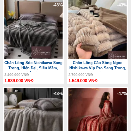
-43%
-43%
Chăn Lông Sóc Nishikawa Sang
Chăn Lông Cáo Sóng Ngọc
Trọng, Hiện Đại, Siêu Mềm,
Nishikawa Vip Pro Sang Trọng,
Siêu Ấm
Ấm Áp
3.400.000 VNĐ
2.700.000 VNĐ
1.939.000 VNĐ
1.549.000 VNĐ
-43%
-47%