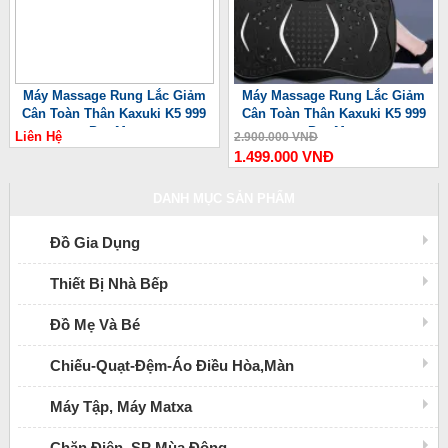
Máy Massage Rung Lắc Giảm
Máy Massage Rung Lắc Giảm
Cân Toàn Thân Kaxuki K5 999
Cân Toàn Thân Kaxuki K5 999
Pro Max
Pro Max
Liên Hệ
2.900.000 VNĐ
1.499.000 VNĐ
DANH MỤC SẢN PHẨM
Đồ Gia Dụng
Thiết Bị Nhà Bếp
Đồ Mẹ Và Bé
Chiếu-Quạt-Đệm-Áo Điều Hòa,Màn
Máy Tập, Máy Matxa
Chăn Điện, SP Mùa Đông