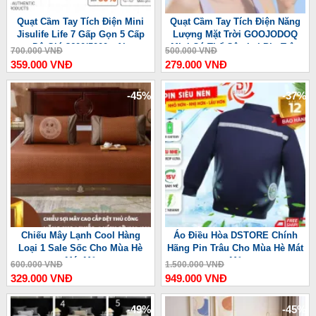
Quạt Cầm Tay Tích Điện Mini
Quạt Cầm Tay Tích Điện Năng
Jisulife Life 7 Gấp Gọn 5 Cấp
Lượng Mặt Trời GOOJODOQ
Độ Gió 3600/5000mAh
Mini Có Thể Gập Lại Pin Trâu
700.000 VNĐ
500.000 VNĐ
3600 mAh
359.000 VNĐ
279.000 VNĐ
-45%
-37%
Chiếu Mây Lạnh Cool Hàng
Áo Điều Hòa DSTORE Chính
Loại 1 Sale Sốc Cho Mùa Hè
Hãng Pin Trâu Cho Mùa Hè Mát
Mát Mẻ
Mẻ
600.000 VNĐ
1.500.000 VNĐ
329.000 VNĐ
949.000 VNĐ
-49%
-45%