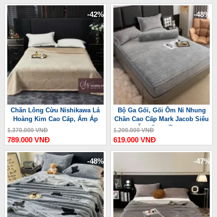
-42%
-48%
Chăn Lông Cừu Nishikawa Lá
Bộ Ga Gối, Gối Ôm Nỉ Nhung
Hoàng Kim Cao Cấp, Ấm Áp
Chần Cao Cấp Mark Jacob Siêu
Ấm, Sang Trọng
1.370.000 VNĐ
1.200.000 VNĐ
789.000 VNĐ
619.000 VNĐ
-48%
-47%