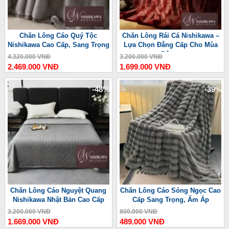
Chăn Lông Cáo Quý Tộc
Chăn Lông Rái Cá Nishikawa –
Nishikawa Cao Cấp, Sang Trọng
Lựa Chọn Đẳng Cấp Cho Mùa
Đông
4.320.000 VNĐ
3.200.000 VNĐ
2.469.000 VNĐ
1.699.000 VNĐ
-48%
-39%
Chăn Lông Cáo Nguyệt Quang
Chăn Lông Cáo Sóng Ngọc Cao
Nishikawa Nhật Bản Cao Cấp
Cấp Sang Trọng, Ấm Áp
3.200.000 VNĐ
800.000 VNĐ
1.669.000 VNĐ
489.000 VNĐ