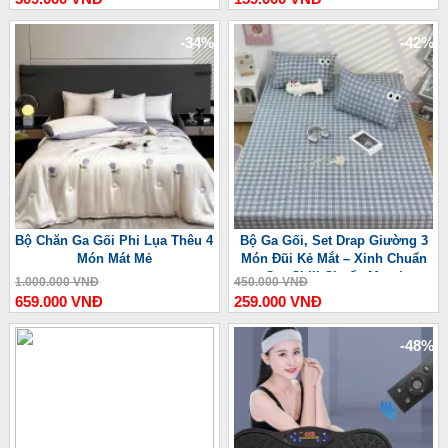
-34%
-42%
Bộ Chăn Ga Gối Phi Lụa Thêu 4
Bộ Ga Gối, Set Drap Giường 3
Món Mát Mẻ
Món Đũi Kẻ Mắt – Xinh Chuẩn
Gu, Chill Chuẩn Mood
1.000.000 VNĐ
450.000 VNĐ
659.000 VNĐ
259.000 VNĐ
-48%