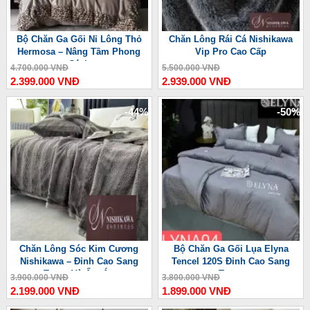
Bộ Chăn Ga Gối Nỉ Lông Thỏ
Chăn Lông Rái Cá Nishikawa
Hermosa – Nâng Tầm Phong
Vip Pro Cao Cấp
Cách
4.700.000 VNĐ
5.500.000 VNĐ
2.399.000 VNĐ
2.939.000 VNĐ
-44%
-50%
Chăn Lông Sóc Kim Cương
Bộ Chăn Ga Gối Lụa Elyna
Nishikawa – Đỉnh Cao Sang
Tencel 120S Đỉnh Cao Sang
Trọng Và Ấm Áp
Trọng
3.900.000 VNĐ
3.800.000 VNĐ
2.199.000 VNĐ
1.899.000 VNĐ