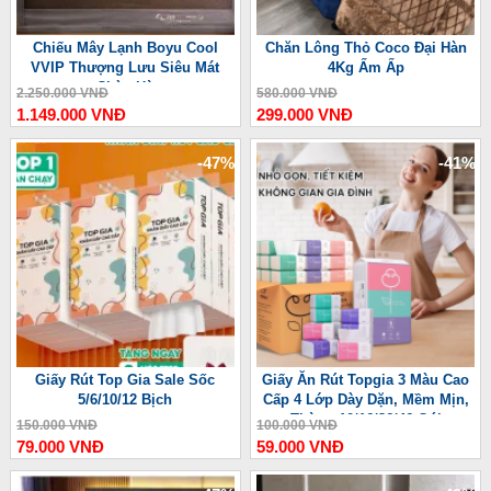
Chiếu Mây Lạnh Boyu Cool
Chăn Lông Thỏ Coco Đại Hàn
VVIP Thượng Lưu Siêu Mát
4Kg Ấm Ấp
Chào Hè
2.250.000 VNĐ
580.000 VNĐ
1.149.000 VNĐ
299.000 VNĐ
-47%
-41%
Giấy Rút Top Gia Sale Sốc
Giấy Ăn Rút Topgia 3 Màu Cao
5/6/10/12 Bịch
Cấp 4 Lớp Dày Dặn, Mềm Mịn,
Thùng 10/16/36/46 Gói
150.000 VNĐ
100.000 VNĐ
79.000 VNĐ
59.000 VNĐ