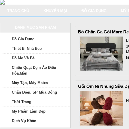
TRANG CHỦ
KHUYẾN MẠI
ĐỒ GIA DỤNG
MỸ 
DANH MỤC SẢN PHẨM
Bộ Chăn Ga Gối Marc Ren
Đồ Gia Dụng
B
1
Thiết Bị Nhà Bếp
M
h
Đồ Mẹ Và Bé
Chiếu-Quạt-Đệm-Áo Điều
Hòa,Màn
Máy Tập, Máy Matxa
Gối Ôm Nỉ Nhung Sữa Đ
Chăn Điện, SP Mùa Đông
h
N
Thời Trang
Mỹ Phẩm Làm Đẹp
Dịch Vụ Khác