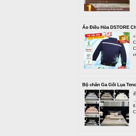
Áo Điều Hòa DSTORE Chí
=
C
C
c
Bộ chăn Ga Gối Lụa Ten
✌
,
8
C