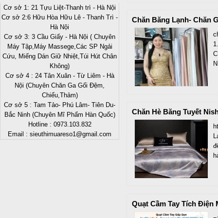
Cơ sở 1: 21 Tựu Liệt-Thanh trì - Hà Nội
Cơ sở 2:6 Hữu Hòa Hữu Lê - Thanh Trì -
Chăn Băng Lạnh- Chăn G
Hà Nội
c
Cơ sở 3: 3 Cầu Giấy - Hà Nội ( Chuyên
1
Máy Tập,Máy Massege,Các SP Ngải
C
Cứu, Miếng Dán Giữ Nhiệt,Túi Hút Chân
N
Không)
Cơ sở 4 : 24 Tân Xuân - Từ Liêm - Hà
Nội (Chuyên Chăn Ga Gối Đệm,
Chiếu,Thảm)
Cơ sở 5 : Tam Tảo- Phú Lâm- Tiên Du-
Chăn Hè Băng Tuyết Nis
Bắc Ninh (Chuyên Mĩ Phẩm Hàn Quốc)
Hotline : 0973.103.832
h
Email : sieuthimuareso1@gmail.com
L
đ
h
Quạt Cầm Tay Tích Điện M