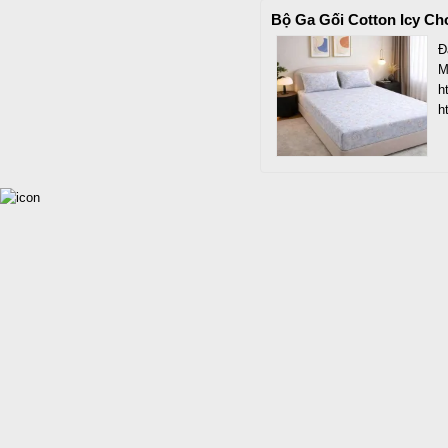
Bộ Ga Gối Cotton Icy C
Đ
M
h
h