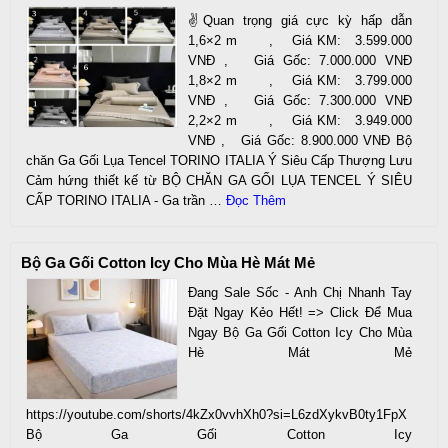
✌️Quan trọng giá cực kỳ hấp dẫn
1,6×2 m , Giá KM: 3.599.000
VNĐ , Giá Gốc: 7.000.000 VNĐ
1,8×2 m , Giá KM: 3.799.000
VNĐ , Giá Gốc: 7.300.000 VNĐ
2,2×2 m , Giá KM: 3.949.000
VNĐ , Giá Gốc: 8.900.000 VNĐ Bộ
chăn Ga Gối Lụa Tencel TORINO ITALIA Ý Siêu Cấp Thượng Lưu
Cảm hứng thiết kế từ BỘ CHĂN GA GỐI LỤA TENCEL Ý SIÊU
CẤP TORINO ITALIA - Ga trần …
Đọc Thêm
Bộ Ga Gối Cotton Icy Cho Mùa Hè Mát Mẻ
Đang Sale Sốc - Anh Chị Nhanh Tay
Đặt Ngay Kẻo Hết! => Click Để Mua
Ngay Bộ Ga Gối Cotton Icy Cho Mùa
Hè Mát Mẻ
https://youtube.com/shorts/4kZx0vvhXh0?si=L6zdXykvB0ty1FpX
Bộ Ga Gối Cotton Icy