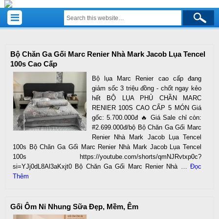
Bộ Chăn Ga Gối Marc Renier Nhà Mark Jacob Lụa Tencel
100s Cao Cấp
Bộ lụa Marc Renier cao cấp đang
giảm sốc 3 triệu đồng - chốt ngay kẻo
hết BỘ LỤA PHỦ CHẦN MARC
RENIER 100S CAO CẤP 5 MÓN Giá
gốc: 5.700.000đ 🔥 Giá Sale chỉ còn:
#2.699.000đ/bộ Bộ Chăn Ga Gối Marc
Renier Nhà Mark Jacob Lụa Tencel
100s Bộ Chăn Ga Gối Marc Renier Nhà Mark Jacob Lụa Tencel
100s https://youtube.com/shorts/qmNJRvtxp0c?
si=YJj0dL8Al3aKxjt0 Bộ Chăn Ga Gối Marc Renier Nhà …
Đọc
Thêm
Gối Ôm Nỉ Nhung Sữa Đẹp, Mềm, Êm