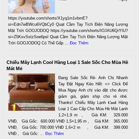
https://youtube.com/shorts/X1yq1m1vbmE?
si=Edn7wBWcu6VQbCy0 Quạt Cầm Tay Tích Điện Năng Lượng
Mặt Trời GOOJODOQ https://youtube.com/shorts/IOJAU6QrYIU?
si=Z5KsvSstzSoe6psl Quạt Cầm Tay Tích Điện Năng Lượng Mặt
Trời GOOJODOQ Có Thể Gấp …
Đọc Thêm
Chiếu Mây Lạnh Cool Hàng Loại 1 Sale Sốc Cho Mùa Hè
Mát Mẻ
Đang Sale Sốc Rẻ- Anh Chị Nhanh
Tay Đặt Ngay Kẻo Hết: => Click Để
Mua Ngay Anh chị vào đặt cho được
giảm giá, giảm ship cho rẻ nhé.
Thanks! Chiếu Mây Lạnh 𝐂𝐨𝐨𝐥 Hàng
Loại 1 Cao Cấp Cho Mùa Hè Mát Lạnh
1,2×1,9 m , Giá KM: 329.000
VNĐ, Giá Gốc: 600.000 VNĐ 1,5×1,95 m , Giá KM: 365.000
VNĐ, Giá Gốc: 700.000 VNĐ 1,6×2 m , Giá KM: 399.000
VNĐ , Giá Gốc: …
Đọc Thêm