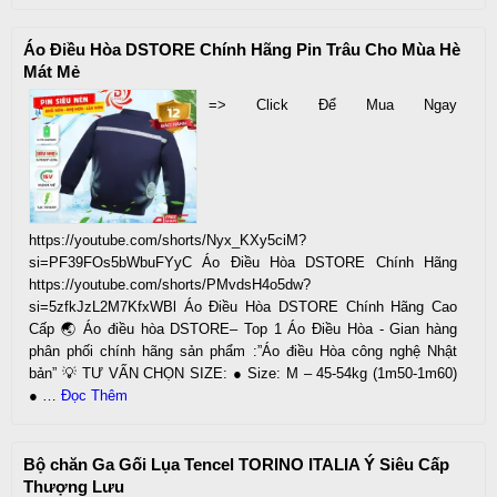
Áo Điều Hòa DSTORE Chính Hãng Pin Trâu Cho Mùa Hè
Mát Mẻ
=> Click Để Mua Ngay
https://youtube.com/shorts/Nyx_KXy5ciM?
si=PF39FOs5bWbuFYyC Áo Điều Hòa DSTORE Chính Hãng
https://youtube.com/shorts/PMvdsH4o5dw?
si=5zfkJzL2M7KfxWBl Áo Điều Hòa DSTORE Chính Hãng Cao
Cấp 🌏 Áo điều hòa DSTORE– Top 1 Áo Điều Hòa - Gian hàng
phân phối chính hãng sản phẩm :”Áo điều Hòa công nghệ Nhật
bản” 💡 TƯ VẤN CHỌN SIZE: ● Size: M – 45-54kg (1m50-1m60)
● …
Đọc Thêm
Bộ chăn Ga Gối Lụa Tencel TORINO ITALIA Ý Siêu Cấp
Thượng Lưu