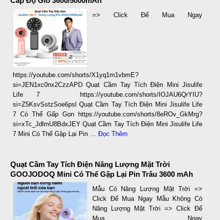
Cấp Độ Gió 3600/5000mAh
=> Click Để Mua Ngay
https://youtube.com/shorts/X1yq1m1vbmE?
si=JEN1xc0nx2CzzAPD Quạt Cầm Tay Tích Điện Mini Jisulife
Life 7 https://youtube.com/shorts/IOJAU6QrYIU?
si=Z5KsvSstzSoe6psl Quạt Cầm Tay Tích Điện Mini Jisulife Life
7 Có Thể Gấp Gọn https://youtube.com/shorts/8eROv_GkMrg?
si=xTc_JdlmU8BdxJEY Quạt Cầm Tay Tích Điện Mini Jisulife Life
7 Mini Có Thể Gập Lại Pin …
Đọc Thêm
Quạt Cầm Tay Tích Điện Năng Lượng Mặt Trời
GOOJODOQ Mini Có Thể Gập Lại Pin Trâu 3600 mAh
Mẫu Có Năng Lượng Mặt Trời =>
Click Để Mua Ngay Mẫu Không Có
Năng Lượng Mặt Trời => Click Để
Mua Ngay