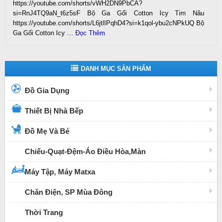
https://youtube.com/shorts/vWH2DN9PbCA?
si=RnJ4TQ9aN_t6z5sF Bộ Ga Gối Cotton Icy Tim Nâu
https://youtube.com/shorts/L6jtlIPqhD4?si=k1qol-ybu2cNPkUQ Bộ
Ga Gối Cotton Icy …
Đọc Thêm
DANH MỤC SẢN PHẨM
Đồ Gia Dụng
Thiết Bị Nhà Bếp
Đồ Mẹ Và Bé
Chiếu-Quạt-Đệm-Áo Điều Hòa,Màn
Máy Tập, Máy Matxa
Chăn Điện, SP Mùa Đông
Thời Trang