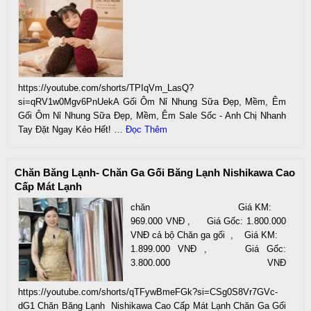
https://youtube.com/shorts/TPIqVm_LasQ?
si=qRV1w0Mgv6PnUekA Gối Ôm Nỉ Nhung Sữa Đẹp, Mềm, Êm
Gối Ôm Nỉ Nhung Sữa Đẹp, Mềm, Êm Sale Sốc - Anh Chị Nhanh
Tay Đặt Ngay Kẻo Hết! …
Đọc Thêm
Chăn Băng Lạnh- Chăn Ga Gối Băng Lạnh Nishikawa Cao
Cấp Mát Lạnh
chăn Giá KM:
969.000 VNĐ , Giá Gốc: 1.800.000
VNĐ cả bộ Chăn ga gối , Giá KM:
1.899.000 VNĐ , Giá Gốc:
3.800.000 VNĐ
https://youtube.com/shorts/qTFywBmeFGk?si=CSg0S8Vr7GVc-
dG1 Chăn Băng Lạnh Nishikawa Cao Cấp Mát Lạnh Chăn Ga Gối