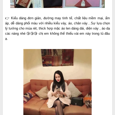
👉 Kiểu dáng đơn giản, đường may tinh tế, chất liệu mềm mại, ấm
áp, dễ dàng phối màu với nhiều kiểu váy, áo, chân váy…Sự lựa chọn
lý tưởng cho mùa rét, thick hợp mặc áo len dáng dài, diện váy , áo dạ
các nàng nhé 😘😘😘 chị em không thể thiếu vài em này trong tủ đâu
ạ.