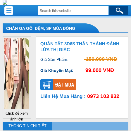
CHĂN GA GỐI ĐỆM, SP MÙA ĐÔNG
QUẦN TẤT 3D6S THẦN THÁNH ĐÁNH
LỪA THỊ GIÁC
150.000 VNĐ
Giá Sản Phẩm:
99.000 VNĐ
Giá Khuyến Mại:
0973 103 832
Liên Hệ Mua Hàng :
Click để xem
ảnh lớn
THÔNG TIN CHI TIẾT