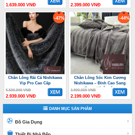
1.639.000 VNĐ
2.399.000 VNĐ
-47%
-44%
Chăn Lông Rái Cá Nishikawa
Chăn Lông Sóc Kim Cương
Vip Pro Cao Cấp
Nishikawa – Đỉnh Cao Sang
Trọng Và Ấm Áp
5.500.000 VNĐ
3.900.000 VNĐ
2.939.000 VNĐ
2.199.000 VNĐ
DANH MỤC SẢN PHẨM
Đồ Gia Dụng
Thiết Bị Nhà Bếp