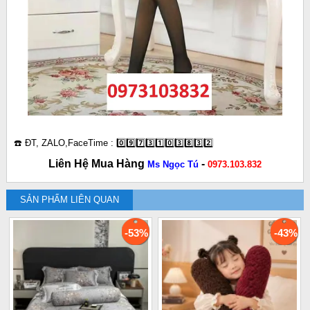
☎️ ĐT, ZALO,FaceTime : 0️⃣9️⃣7️⃣3️⃣1️⃣0️⃣3️⃣8️⃣3️⃣2️⃣
Liên Hệ Mua Hàng
-
Ms Ngọc Tú
0973.103.832
SẢN PHẨM LIÊN QUAN
-53%
-43%