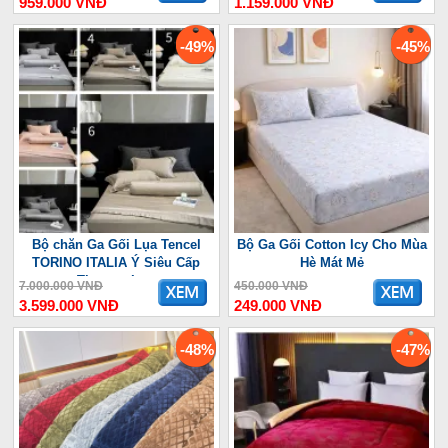
959.000 VNĐ
1.159.000 VNĐ
-49%
-45%
Bộ chăn Ga Gối Lụa Tencel
Bộ Ga Gối Cotton Icy Cho Mùa
TORINO ITALIA Ý Siêu Cấp
Hè Mát Mẻ
Thượng Lưu
7.000.000 VNĐ
450.000 VNĐ
3.599.000 VNĐ
249.000 VNĐ
-48%
-47%