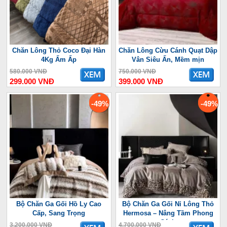
Chăn Lông Thỏ Coco Đại Hàn
Chăn Lông Cừu Cánh Quạt Dập
4Kg Ấm Ấp
Vân Siêu Ấn, Mềm mịn
580.000 VNĐ
750.000 VNĐ
299.000 VNĐ
399.000 VNĐ
-49%
-49%
Bộ Chăn Ga Gối Hồ Ly Cao
Bộ Chăn Ga Gối Nỉ Lông Thỏ
Cấp, Sang Trọng
Hermosa – Nâng Tầm Phong
Cách
3.200.000 VNĐ
4.700.000 VNĐ