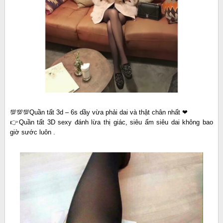
💯💯💯Quần tất 3d – 6s dầy vừa phải dai và thật chân nhất ❤
👉Quần tất 3D sexy đánh lừa thị giác, siêu ấm siêu dai không bao
giờ sước luôn .