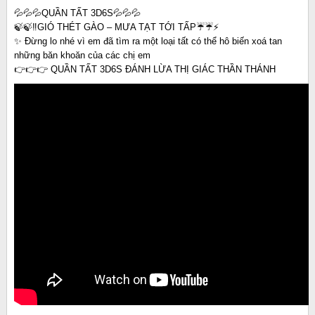
💦💦💦QUẦN TẤT 3D6S💦💦💦
🍃🍃‼️GIÓ THÉT GÀO – MƯA TẠT TỚI TẤP☔️☔️⚡️
✨ Đừng lo nhé vì em đã tìm ra một loại tất có thể hô biến xoá tan
những băn khoăn của các chị em
👉👉👉 QUẦN TẤT 3D6S ĐÁNH LỪA THỊ GIÁC THẦN THÁNH