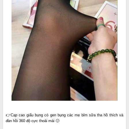
👉Cạp cao giấu bụng có gen bụng các mẹ bỉm sữa tha hồ thích và
đàn hồi 360 độ cực thoải mái 🙂