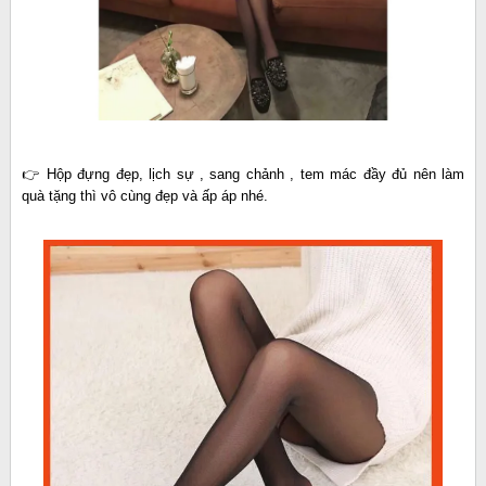
👉 Hộp đựng đẹp, lịch sự , sang chảnh , tem mác đầy đủ nên làm
quà tặng thì vô cùng đẹp và ấp áp nhé.