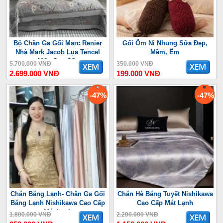
Bộ Chăn Ga Gối Marc Renier
Gối Ôm Nỉ Nhung Sữa Đẹp,
Nhà Mark Jacob Lụa Tencel
Mềm, Êm
100s Cao Cấp
5.700.000 VNĐ
350.000 VNĐ
2.699.000 VNĐ
199.000 VNĐ
-47%
-47%
Chăn Băng Lạnh- Chăn Ga Gối
Chăn Hè Băng Tuyết Nishikawa
Băng Lạnh Nishikawa Cao Cấp
Cao Cấp Mát Lạnh
Mát Lạnh
1.800.000 VNĐ
2.200.000 VNĐ