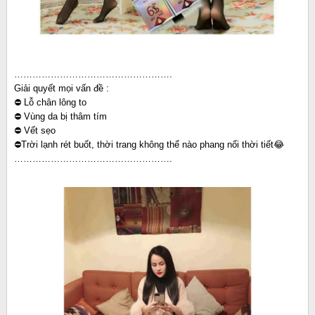
…………………………………………….
Giải quyết mọi vấn đề :
⛔️ Lỗ chân lông to
⛔️ Vùng da bị thâm tím
⛔️ Vết sẹo
⛔️Trời lạnh rét buốt, thời trang không thể nào phang nổi thời tiết😂
…………………………………………….