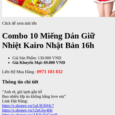
Click để xem ảnh lớn
Combo 10 Miếng Dán Giữ
Nhiệt Kairo Nhật Bản 16h
Giá Sản Phẩm:
130.000 VNĐ
Giá Khuyến Mại:
69.000 VNĐ
0973 103 832
Liên Hệ Mua Hàng :
Thông tin chi tiết
“Anh ơi, gió lạnh gần kề
Bao nhiêu lớp áo không bằng love em”
Link Đặt Hàng:
https://s.shopee.vn/1qUKS0jJc7
https://s.shopee.vn/12gGlw4Hr
https://s.shopee.vn/AKSsZnCppH