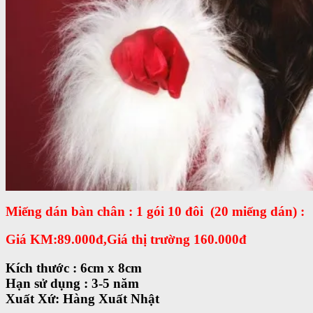
Miếng dán bàn chân : 1 gói 10 đôi (20 miếng dán) :
Giá KM:89.000đ,Giá thị trường 160.000đ
Kích thước : 6cm x 8cm
Hạn sử dụng : 3-5 năm
Xuất Xứ: Hàng Xuất Nhật