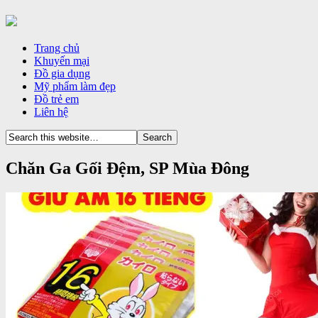
Trang chủ
Khuyến mại
Đồ gia dụng
Mỹ phẩm làm đẹp
Đồ trẻ em
Liên hệ
Chăn Ga Gối Đệm, SP Mùa Đông