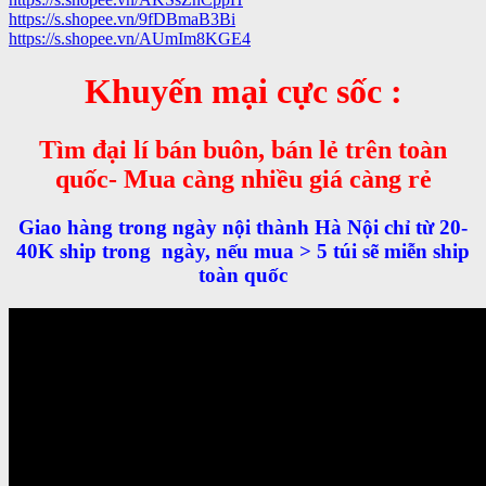
https://s.shopee.vn/9fDBmaB3Bi
https://s.shopee.vn/AUmIm8KGE4
Khuyến mại cực sốc :
Tìm đại lí bán buôn, bán lẻ trên toàn
quốc- Mua càng nhiều giá càng rẻ
Giao hàng trong ngày nội thành Hà Nội chỉ từ 20-
40K ship trong ngày, nếu mua > 5 túi sẽ miễn ship
toàn quốc