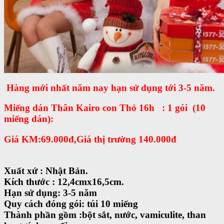
Hàng mới nhất năm nay hạn sử dụng tới 3-5 năm.
Miếng dán Thân Kairo con Thỏ 16h : 1 gói (10
miếng dán):
Giá KM:69.000đ,Giá thị trường 140.000đ
Xuất xứ : Nhật Bản.
Kích thước : 12,4cmx16,5cm.
Hạn sử dụng: 3-5 năm
Quy cách đóng gói: túi 10 miếng
Thành phần gồm :bột sắt, nước, vamiculite, than