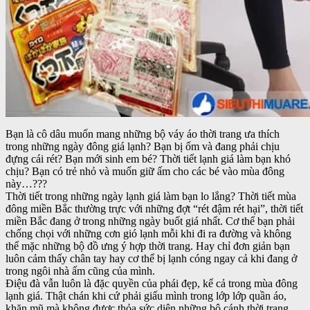
Bạn là cô dâu muốn mang những bộ váy áo thời trang ưa thích
trong những ngày đông giá lạnh? Bạn bị ốm và đang phải chịu
đựng cái rét? Bạn mới sinh em bé? Thời tiết lạnh giá làm bạn khó
chịu? Bạn có trẻ nhỏ và muốn giữ ấm cho các bé vào mùa đông
này…???
Thời tiết trong những ngày lạnh giá làm bạn lo lắng? Thời tiết mùa
đông miền Bắc thường trực với những đợt “rét đậm rét hại”, thời tiết
miền Bắc đang ở trong những ngày buốt giá nhất. Cơ thể bạn phải
chống chọi với những cơn gió lạnh mỗi khi đi ra đường và không
thể mặc những bộ đồ ưng ý hợp thời trang. Hay chỉ đơn giản bạn
luôn cảm thấy chân tay hay cơ thể bị lạnh cóng ngay cả khi đang ở
trong ngôi nhà ấm cũng của mình.
Điệu đà vẫn luôn là đặc quyền của phái đẹp, kể cả trong mùa đông
lạnh giá. Thật chán khi cứ phải giấu mình trong lớp lớp quần áo,
khăn mũ mà không được thỏa sức diện những bộ cánh thời trang.