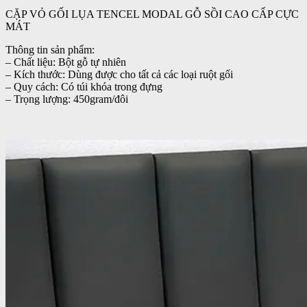
CẶP VỎ GỐI LỤA TENCEL MODAL GỖ SỒI CAO CẤP CỰC
MÁT
Thông tin sản phẩm:
– Chất liệu: Bột gỗ tự nhiên
– Kích thước: Dùng được cho tất cả các loại ruột gối
– Quy cách: Có túi khóa trong đựng
– Trọng lượng: 450gram/đôi