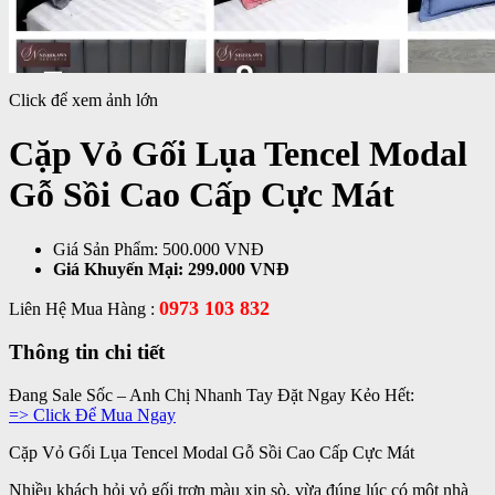
Click để xem ảnh lớn
Cặp Vỏ Gối Lụa Tencel Modal
Gỗ Sồi Cao Cấp Cực Mát
Giá Sản Phẩm:
500.000 VNĐ
Giá Khuyến Mại:
299.000 VNĐ
0973 103 832
Liên Hệ Mua Hàng :
Thông tin chi tiết
Đang Sale Sốc – Anh Chị Nhanh Tay Đặt Ngay Kẻo Hết:
=> Click Để Mua Ngay
Cặp Vỏ Gối Lụa Tencel Modal Gỗ Sồi Cao Cấp Cực Mát
Nhiều khách hỏi vỏ gối trơn màu xịn sò, vừa đúng lúc có một nhà