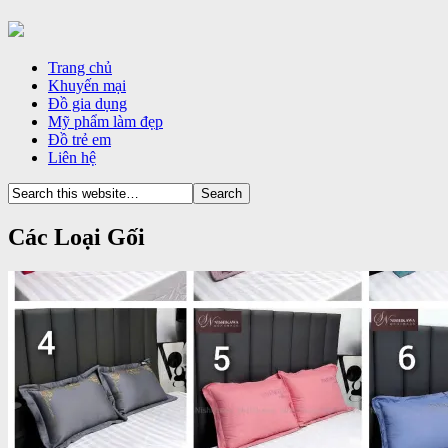
Trang chủ
Khuyến mại
Đồ gia dụng
Mỹ phẩm làm đẹp
Đồ trẻ em
Liên hệ
Các Loại Gối