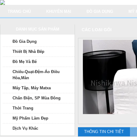
TRANG CHỦ
KHUYẾN MẠI
ĐỒ GIA DỤNG
MỸ 
DANH MỤC SẢN PHẨM
CÁC LOẠI GỐI
Đồ Gia Dụng
Thiết Bị Nhà Bếp
Đồ Mẹ Và Bé
Chiếu-Quạt-Đệm-Áo Điều
Hòa,Màn
Máy Tập, Máy Matxa
Chăn Điện, SP Mùa Đông
Thời Trang
Mỹ Phẩm Làm Đẹp
Dịch Vụ Khác
THÔNG TIN CHI TIẾT