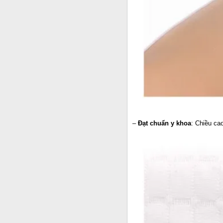
–
Đạt chuẩn y khoa
: Chiều ca