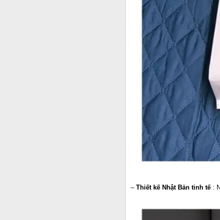
–
Thiết kế Nhật Bản tinh tế
: N