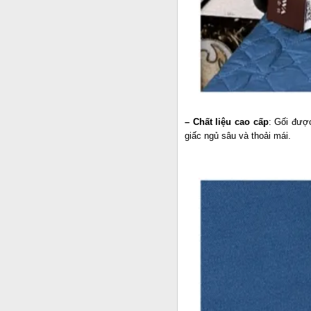
– Chất liệu cao cấp
: Gối được
giấc ngủ sâu và thoải mái.