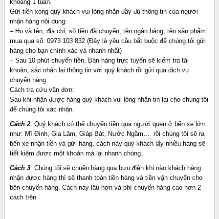
khoảng 1 tuần.
Gửi tiền xong quý khách vui lòng nhắn đầy đủ thông tin của người
nhận hàng nội dung:
– Họ và tên, địa chỉ, số tiền đã chuyển, tên ngân hàng, tên sản phẩm
mua qua số: 0973 103 832 (Đây là yêu cầu bắt buộc để chúng tôi gửi
hàng cho bạn chính xác và nhanh nhất)
– Sau 10 phút chuyển tiền, Bán hàng trực tuyến sẽ kiểm tra tài
khoản, xác nhận lại thông tin với quý khách rồi gửi qua dịch vụ
chuyển hàng.
Cách tra cứu vận đơn:
Sau khi nhận được hàng quý khách vui lòng nhắn tin lại cho chúng tôi
để chúng tôi xác nhận.
Cách 2
: Quý khách có thể chuyển tiền qua người quen ở bến xe lớn
như: Mĩ Đình, Gia Lâm, Giáp Bát, Nước Ngầm… rồi chúng tôi sẽ ra
bến xe nhận tiền và gửi hàng, cách này quý khách lấy nhiều hàng sẽ
tiết kiệm được một khoản mà lại nhanh chóng.
Cách 3
: Chúng tôi sẽ chuển hàng qua bưu điện khi nào khách hàng
nhận được hàng thì sẽ thanh toán tiền hàng và tiền vận chuyển cho
bên chuyển hàng. Cách này lâu hơn và phí chuyển hàng cao hơn 2
cách trên.