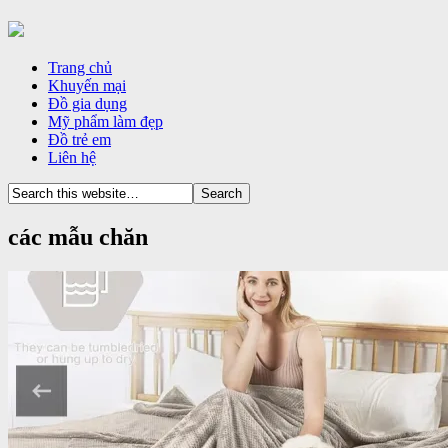
Trang chủ
Khuyến mại
Đồ gia dụng
Mỹ phẩm làm đẹp
Đồ trẻ em
Liên hệ
các mẫu chăn