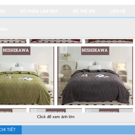
ỤNG
MỸ PHẨM LÀM ĐẸP
ĐỒ TRẺ EM
LIÊN HỆ
HĂN
Click để xem ảnh lớn
CHI TIẾT