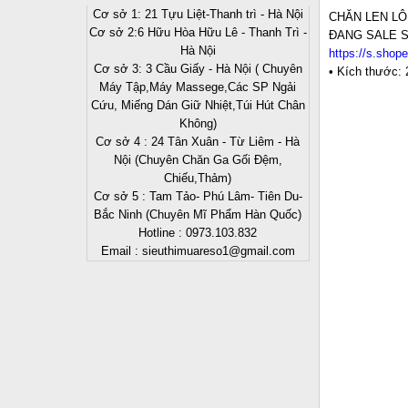
Cơ sở 1: 21 Tựu Liệt-Thanh trì - Hà Nội
CHĂN LEN LÔ
Cơ sở 2:6 Hữu Hòa Hữu Lê - Thanh Trì -
ĐANG SALE S
Hà Nội
https://s.sho
Cơ sở 3: 3 Cầu Giấy - Hà Nội ( Chuyên
• Kích thước:
Máy Tập,Máy Massege,Các SP Ngải
Cứu, Miếng Dán Giữ Nhiệt,Túi Hút Chân
Không)
Cơ sở 4 : 24 Tân Xuân - Từ Liêm - Hà
Nội (Chuyên Chăn Ga Gối Đệm,
Chiếu,Thảm)
Cơ sở 5 : Tam Tảo- Phú Lâm- Tiên Du-
Bắc Ninh (Chuyên Mĩ Phẩm Hàn Quốc)
Hotline : 0973.103.832
Email : sieuthimuareso1@gmail.com