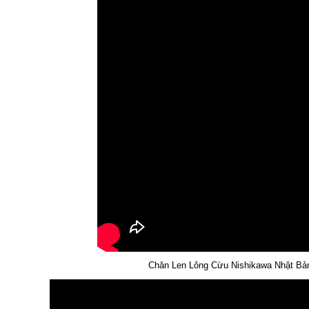
Chăn Len Lông Cừu Nishikawa Nhật Bả