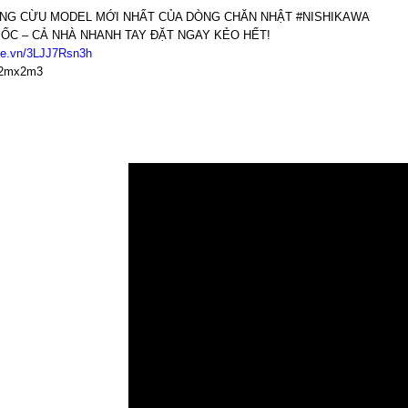
NG CỪU MODEL MỚI NHẤT CỦA DÒNG CHĂN NHẬT #NISHIKAWA
ỐC – CẢ NHÀ NHANH TAY ĐẶT NGAY KẺO HẾT!
pee.vn/3LJJ7Rsn3h
 2mx2m3