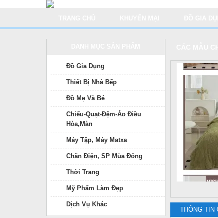
TRANG CHỦ
KHUYẾN MẠI
ĐỒ GIA D
DANH MỤC SẢN PHẨM
CÁC MẪU C
Đồ Gia Dụng
Thiết Bị Nhà Bếp
Đồ Mẹ Và Bé
Chiếu-Quạt-Đệm-Áo Điều
Hòa,Màn
Máy Tập, Máy Matxa
Chăn Điện, SP Mùa Đông
Thời Trang
Mỹ Phẩm Làm Đẹp
Dịch Vụ Khác
THÔNG TIN 