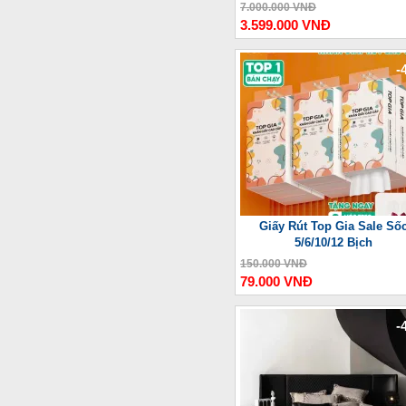
Thượng Lưu
7.000.000 VNĐ
3.599.000 VNĐ
-
Giấy Rút Top Gia Sale Số
5/6/10/12 Bịch
150.000 VNĐ
79.000 VNĐ
-