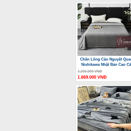
-
Chăn Lông Cáo Nguyệt Qua
Nishikawa Nhật Bản Cao C
3.200.000 VNĐ
1.669.000 VNĐ
-