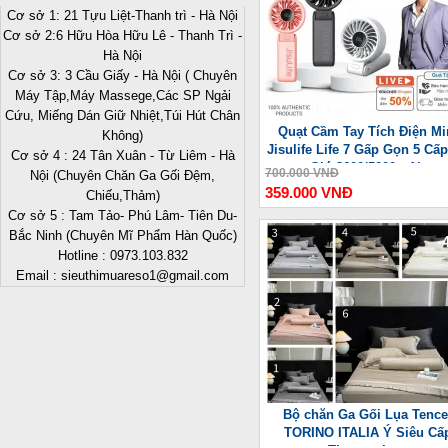
Cơ sở 1: 21 Tựu Liệt-Thanh trì - Hà Nội
Cơ sở 2:6 Hữu Hòa Hữu Lê - Thanh Trì -
Hà Nội
Cơ sở 3: 3 Cầu Giấy - Hà Nội ( Chuyên
Máy Tập,Máy Massege,Các SP Ngải
Cứu, Miếng Dán Giữ Nhiệt,Túi Hút Chân
Quạt Cầm Tay Tích Điện Mi
Không)
Jisulife Life 7 Gấp Gọn 5 Cấ
Cơ sở 4 : 24 Tân Xuân - Từ Liêm - Hà
Gió 3600/5000mAh
700.000 VNĐ
Nội (Chuyên Chăn Ga Gối Đệm,
359.000 VNĐ
Chiếu,Thảm)
Cơ sở 5 : Tam Tảo- Phú Lâm- Tiên Du-
Bắc Ninh (Chuyên Mĩ Phẩm Hàn Quốc)
-
Hotline : 0973.103.832
Email : sieuthimuareso1@gmail.com
Bộ chăn Ga Gối Lụa Tence
TORINO ITALIA Ý Siêu Cấ