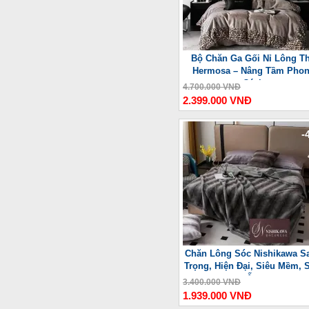
Bộ Chăn Ga Gối Nỉ Lông T
Hermosa – Nâng Tầm Pho
Cách
4.700.000 VNĐ
2.399.000 VNĐ
-
Chăn Lông Sóc Nishikawa S
Trọng, Hiện Đại, Siêu Mềm, 
Ấm
3.400.000 VNĐ
1.939.000 VNĐ