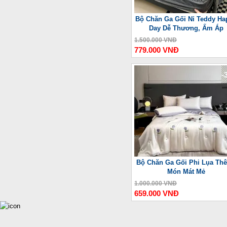
Bộ Chăn Ga Gối Nỉ Teddy Ha
Day Dễ Thương, Ấm Áp
1.500.000 VNĐ
779.000 VNĐ
-
Bộ Chăn Ga Gối Phi Lụa Thê
Món Mát Mẻ
1.000.000 VNĐ
659.000 VNĐ