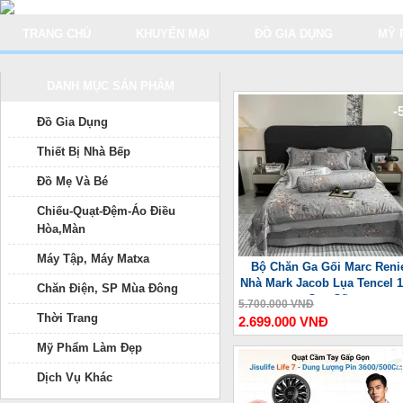
TRANG CHỦ
KHUYẾN MẠI
ĐỒ GIA DỤNG
MỸ 
DANH MỤC SẢN PHẨM
-
Đồ Gia Dụng
Thiết Bị Nhà Bếp
Đồ Mẹ Và Bé
Chiếu-Quạt-Đệm-Áo Điều
Hòa,Màn
Máy Tập, Máy Matxa
Bộ Chăn Ga Gối Marc Reni
Nhà Mark Jacob Lụa Tencel 
Chăn Điện, SP Mùa Đông
Cao Cấp
5.700.000 VNĐ
Thời Trang
2.699.000 VNĐ
Mỹ Phẩm Làm Đẹp
-
Dịch Vụ Khác