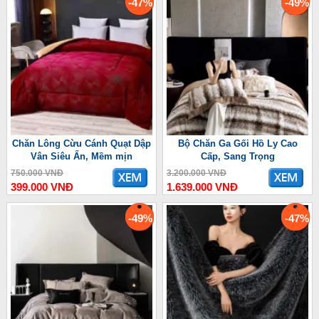
-47%
-49%
Chăn Lông Cừu Cánh Quạt Dập
Bộ Chăn Ga Gối Hồ Ly Cao
Vân Siêu Ấn, Mềm mịn
Cấp, Sang Trọng
750.000 VNĐ
3.200.000 VNĐ
399.000 VNĐ
1.639.000 VNĐ
-49%
-47%