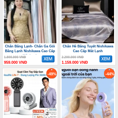
Chăn Băng Lạnh- Chăn Ga Gối
Chăn Hè Băng Tuyết Nishikawa
Băng Lạnh Nishikawa Cao Cấp
Cao Cấp Mát Lạnh
Mát Lạnh
1.800.000 VNĐ
2.200.000 VNĐ
959.000 VNĐ
1.159.000 VNĐ
-49%
-44%