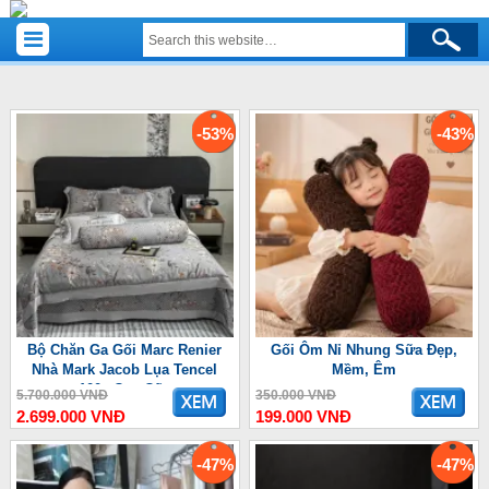
-53%
-43%
Bộ Chăn Ga Gối Marc Renier
Gối Ôm Nỉ Nhung Sữa Đẹp,
Nhà Mark Jacob Lụa Tencel
Mềm, Êm
100s Cao Cấp
5.700.000 VNĐ
350.000 VNĐ
2.699.000 VNĐ
199.000 VNĐ
-47%
-47%