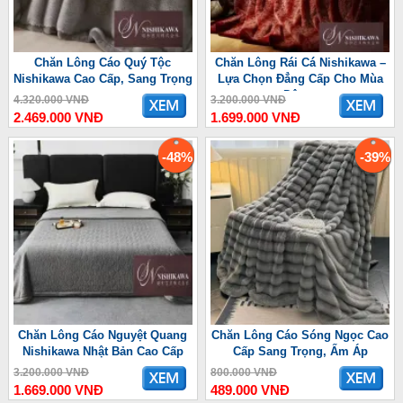
Chăn Lông Cáo Quý Tộc
Chăn Lông Rái Cá Nishikawa –
Nishikawa Cao Cấp, Sang Trọng
Lựa Chọn Đẳng Cấp Cho Mùa
Đông
4.320.000 VNĐ
3.200.000 VNĐ
2.469.000 VNĐ
1.699.000 VNĐ
-48%
-39%
Chăn Lông Cáo Nguyệt Quang
Chăn Lông Cáo Sóng Ngọc Cao
Nishikawa Nhật Bản Cao Cấp
Cấp Sang Trọng, Ấm Áp
3.200.000 VNĐ
800.000 VNĐ
1.669.000 VNĐ
489.000 VNĐ