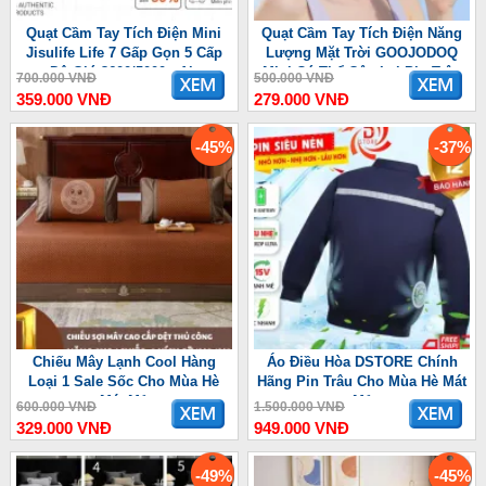
Quạt Cầm Tay Tích Điện Mini
Quạt Cầm Tay Tích Điện Năng
Jisulife Life 7 Gấp Gọn 5 Cấp
Lượng Mặt Trời GOOJODOQ
Độ Gió 3600/5000mAh
Mini Có Thể Gập Lại Pin Trâu
700.000 VNĐ
500.000 VNĐ
3600 mAh
359.000 VNĐ
279.000 VNĐ
-45%
-37%
Chiếu Mây Lạnh Cool Hàng
Áo Điều Hòa DSTORE Chính
Loại 1 Sale Sốc Cho Mùa Hè
Hãng Pin Trâu Cho Mùa Hè Mát
Mát Mẻ
Mẻ
600.000 VNĐ
1.500.000 VNĐ
329.000 VNĐ
949.000 VNĐ
-49%
-45%