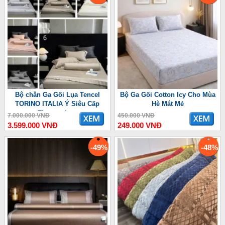
Bộ chăn Ga Gối Lụa Tencel
Bộ Ga Gối Cotton Icy Cho Mùa
TORINO ITALIA Ý Siêu Cấp
Hè Mát Mẻ
Thượng Lưu
7.000.000 VNĐ
450.000 VNĐ
3.599.000 VNĐ
249.000 VNĐ
-49%
-48%