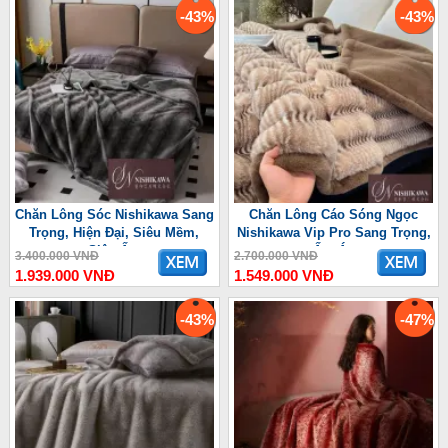
-43%
-43%
Chăn Lông Sóc Nishikawa Sang
Chăn Lông Cáo Sóng Ngọc
Trọng, Hiện Đại, Siêu Mềm,
Nishikawa Vip Pro Sang Trọng,
Siêu Ấm
Ấm Áp
3.400.000 VNĐ
2.700.000 VNĐ
1.939.000 VNĐ
1.549.000 VNĐ
-43%
-47%