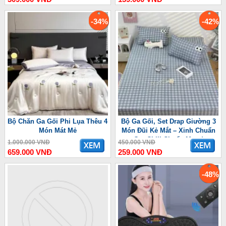
-34%
-42%
Bộ Chăn Ga Gối Phi Lụa Thêu 4
Bộ Ga Gối, Set Drap Giường 3
Món Mát Mẻ
Món Đũi Kẻ Mắt – Xinh Chuẩn
Gu, Chill Chuẩn Mood
1.000.000 VNĐ
450.000 VNĐ
659.000 VNĐ
259.000 VNĐ
-48%