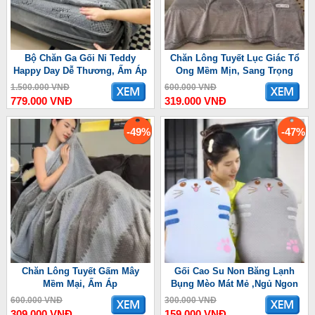
Bộ Chăn Ga Gối Nỉ Teddy
Chăn Lông Tuyết Lục Giác Tổ
Happy Day Dễ Thương, Ấm Áp
Ong Mềm Mịn, Sang Trọng
1.500.000 VNĐ
600.000 VNĐ
779.000 VNĐ
319.000 VNĐ
-49%
-47%
Chăn Lông Tuyết Gấm Mây
Gối Cao Su Non Băng Lạnh
Mềm Mại, Ấm Áp
Bụng Mèo Mát Mẻ ,Ngủ Ngon
600.000 VNĐ
300.000 VNĐ
309.000 VNĐ
159.000 VNĐ