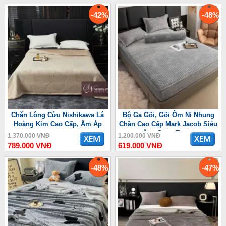
-42%
-48%
Chăn Lông Cừu Nishikawa Lá
Bộ Ga Gối, Gối Ôm Nỉ Nhung
Hoàng Kim Cao Cấp, Ấm Áp
Chần Cao Cấp Mark Jacob Siêu
Ấm, Sang Trọng
1.370.000 VNĐ
1.200.000 VNĐ
789.000 VNĐ
619.000 VNĐ
-48%
-47%