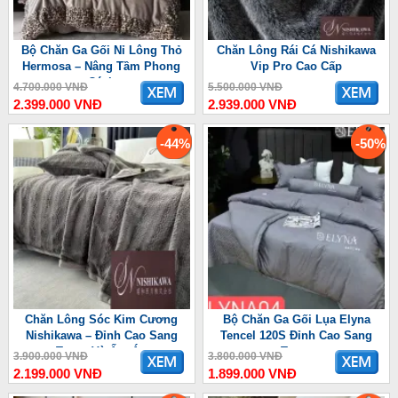
Bộ Chăn Ga Gối Nỉ Lông Thỏ
Chăn Lông Rái Cá Nishikawa
Hermosa – Nâng Tầm Phong
Vip Pro Cao Cấp
Cách
4.700.000 VNĐ
5.500.000 VNĐ
2.399.000 VNĐ
2.939.000 VNĐ
-44%
-50%
Chăn Lông Sóc Kim Cương
Bộ Chăn Ga Gối Lụa Elyna
Nishikawa – Đỉnh Cao Sang
Tencel 120S Đỉnh Cao Sang
Trọng Và Ấm Áp
Trọng
3.900.000 VNĐ
3.800.000 VNĐ
2.199.000 VNĐ
1.899.000 VNĐ