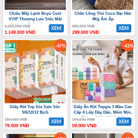
Chiếu Mây Lạnh Boyu Cool
Chăn Lông Thỏ Coco Đại Hàn
VVIP Thượng Lưu Siêu Mát
4Kg Ấm Ấp
Chào Hè
2.250.000 VNĐ
580.000 VNĐ
1.149.000 VNĐ
299.000 VNĐ
-47%
-41%
Giấy Rút Top Gia Sale Sốc
Giấy Ăn Rút Topgia 3 Màu Cao
5/6/10/12 Bịch
Cấp 4 Lớp Dày Dặn, Mềm Mịn,
Thùng 10/16/36/46 Gói
150.000 VNĐ
100.000 VNĐ
79.000 VNĐ
59.000 VNĐ