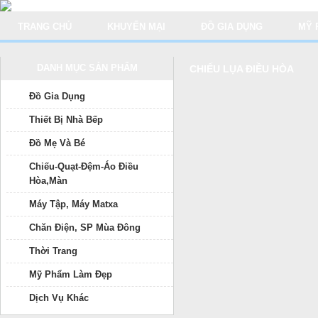
TRANG CHỦ
KHUYẾN MẠI
ĐỒ GIA DỤNG
MỸ 
DANH MỤC SẢN PHẨM
CHIẾU LỤA ĐIỀU HÒA
Đồ Gia Dụng
Thiết Bị Nhà Bếp
Đồ Mẹ Và Bé
Chiếu-Quạt-Đệm-Áo Điều
Hòa,Màn
Máy Tập, Máy Matxa
Chăn Điện, SP Mùa Đông
Thời Trang
Mỹ Phẩm Làm Đẹp
Dịch Vụ Khác